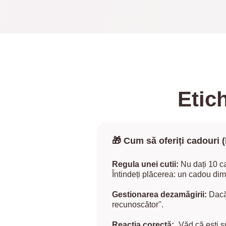
Etic
🎁 Cum să oferiți cadouri 
Regula unei cutii:
Nu dați 10 ca
Întindeți plăcerea: un cadou dim
Gestionarea dezamăgirii:
Dacă 
recunoscător".
Reacția corectă:
„Văd că ești s