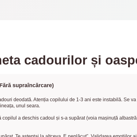
heta cadourilor și oaspe
(Fără supraîncărcare)
douri deodată. Atenția copilului de 1-3 ani este instabilă. Se va
ineața, unul seara.
copilul a deschis cadoul și s-a supărat (voia mașinuță albastră, nu
upărat. Te așteptai la altceva. E neplăcut". Validarea emoțiilor a