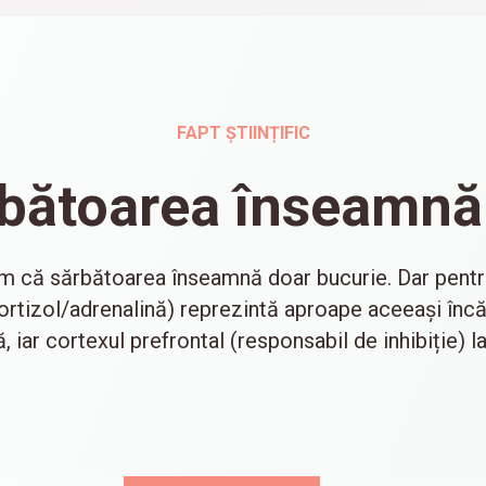
FAPT ȘTIINȚIFIC
bătoarea înseamnă
 că sărbătoarea înseamnă doar bucurie. Dar pentru 
ortizol/adrenalină) reprezintă aproape aceeași înc
 iar cortexul prefrontal (responsabil de inhibiție) l