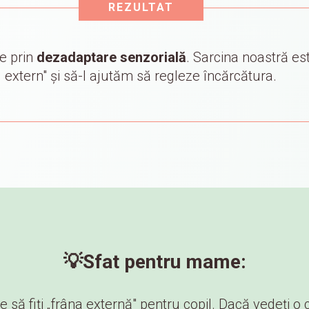
REZULTAT
ce prin
dezadaptare senzorială
. Sarcina noastră es
extern" și să-l ajutăm să regleze încărcătura.
💡
Sfat pentru mame:
e să fiți „frâna externă" pentru copil. Dacă vedeți o c