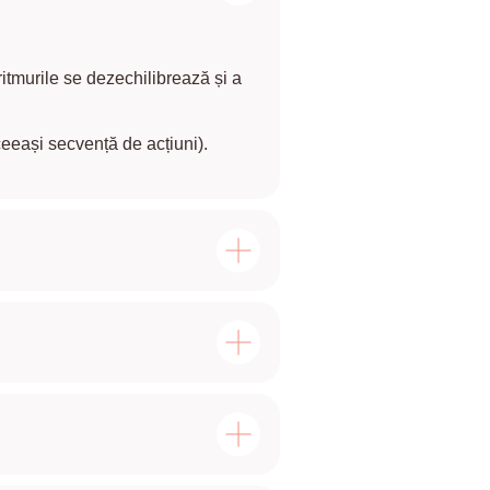
itmurile se dezechilibrează și a
ceeași secvență de acțiuni).