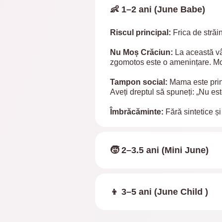
👶 1–2 ani (June Babe)
Riscul principal:
Frica de străi
Nu Moș Crăciun:
La această vâ
zgomotos este o amenințare. Moș
Tampon social:
Mama este princ
Aveți dreptul să spuneți: „Nu est
Îmbrăcăminte:
Fără sintetice și
🧒 2–3.5 ani (Mini June)
👦 3–5 ani (June Child )