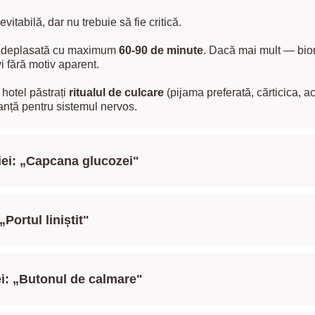
tabilă, dar nu trebuie să fie critică.
fi deplasată cu maximum
60-90 de minute
. Dacă mai mult — bior
i fără motiv aparent.
a hotel păstrați
ritualul de culcare
(pijama preferată, cărticica, a
nță pentru sistemul nervos.
iei: „Capcana glucozei"
Portul liniștit"
ei: „Butonul de calmare"