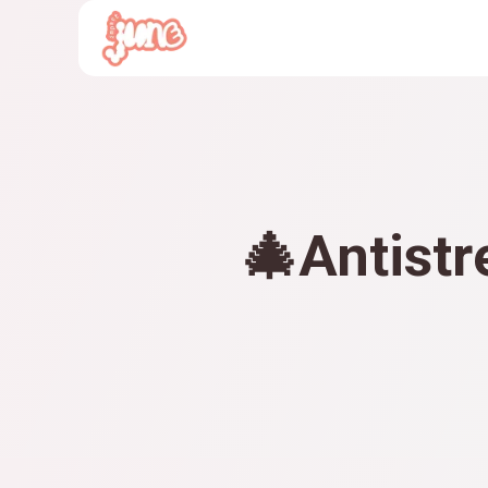
🎄
Antistr