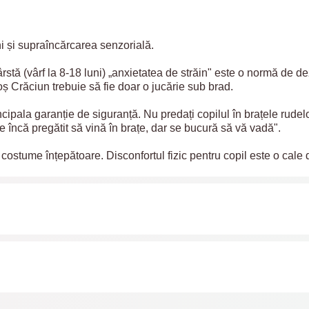
ni și supraîncărcarea senzorială.
rstă (vârf la 8-18 luni) „anxietatea de străin" este o normă de d
 Crăciun trebuie să fie doar o jucărie sub brad.
ipala garanție de siguranță. Nu predați copilul în brațele rudelo
e încă pregătit să vină în brațe, dar se bucură să vă vadă".
 costume înțepătoare. Disconfortul fizic pentru copil este o cale d