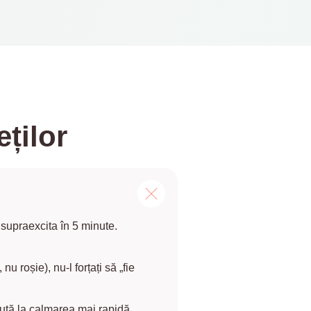
ților
 supraexcita în 5 minute.
 roșie), nu-l forțați să „fie
jută la calmarea mai rapidă.