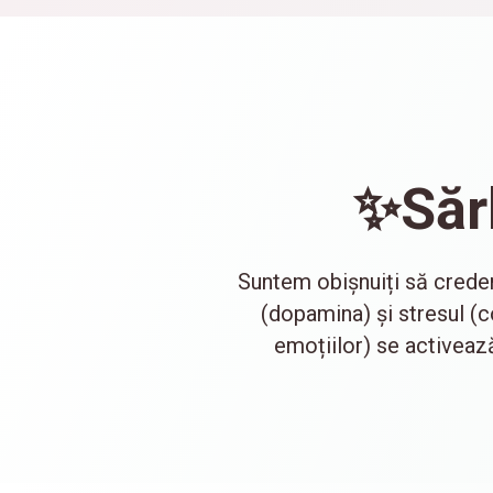
✨
Săr
Suntem obișnuiți să credem
(dopamina) și stresul (c
emoțiilor) se activează,