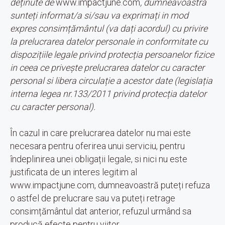
deținute de
www.impactjune.com
, dumneavoastră
sunteți informat/a si/sau va exprimați in mod
expres consimțământul (va dați acordul) cu privire
la prelucrarea datelor personale in conformitate cu
dispozițiile legale privind protecția persoanelor fizice
in ceea ce privește prelucrarea datelor cu caracter
personal si libera circulație a acestor date (legislația
interna legea nr.133/2011 privind protecția datelor
cu caracter personal).
În cazul in care prelucrarea datelor nu mai este
necesara pentru oferirea unui serviciu, pentru
îndeplinirea unei obligații legale, si nici nu este
justificata de un interes legitim al
www.impactjune.com, dumneavoastră puteți refuza
o astfel de prelucrare sau va puteți retrage
consimțământul dat anterior, refuzul urmând sa
producă efecte pentru viitor.