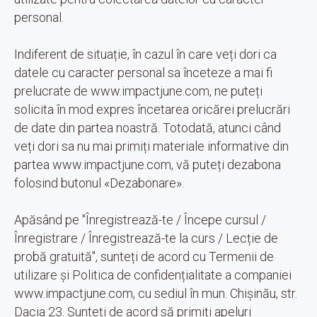
personal.
Indiferent de situație, în cazul în care veți dori ca
datele cu caracter personal sa înceteze a mai fi
prelucrate de www.impactjune.com, ne puteți
solicita în mod expres încetarea oricărei prelucrări
de date din partea noastră. Totodată, atunci când
veți dori sa nu mai primiți materiale informative din
partea www.impactjune.com, vă puteți dezabona
folosind butonul «Dezabonare».
Apăsând pe "Înregistrează-te / Începe cursul /
Înregistrare / Înregistrează-te la curs / Lecție de
probă gratuită", sunteți de acord cu Termenii de
utilizare și Politica de confidențialitate a companiei
www.impactjune.com, cu sediul în mun. Chișinău, str.
© 2026 impact. Toate drepturile rezervate.
Dacia 23. Sunteți de acord să primiți apeluri