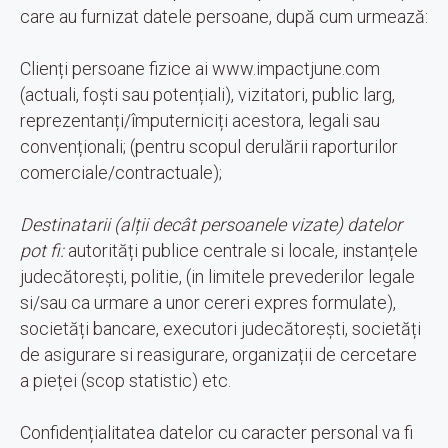
care au furnizat datele persoane, după cum urmează:
Clienți persoane fizice ai www.impactjune.com
(actuali, foști sau potențiali), vizitatori, public larg,
reprezentanți/împuterniciți acestora, legali sau
convenționali; (pentru scopul derulării raporturilor
comerciale/contractuale);
Destinatarii (alții decât persoanele vizate) datelor
pot fi:
autorități publice centrale si locale, instanțele
judecătorești, politie, (in limitele prevederilor legale
si/sau ca urmare a unor cereri expres formulate),
societăți bancare, executori judecătorești, societăți
de asigurare si reasigurare, organizații de cercetare
a pieței (scop statistic) etc.
Confidențialitatea datelor cu caracter personal va fi