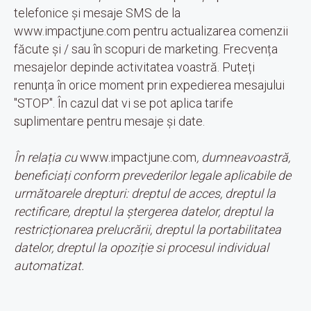
Termeni și condiții
telefonice și mesaje SMS de la
Politica de confidențialitate
www.impactjune.com pentru actualizarea comenzii
Contract de ofertă
făcute și / sau în scopuri de marketing. Frecvența
mesajelor depinde activitatea voastră. Puteți
renunța în orice moment prin expedierea mesajului
"STOP". În cazul dat vi se pot aplica tarife
suplimentare pentru mesaje și date.
În relația cu
www.impactjune.com
, dumneavoastră,
beneficiați conform prevederilor legale aplicabile de
următoarele drepturi: dreptul de acces, dreptul la
rectificare, dreptul la ștergerea datelor, dreptul la
restricționarea prelucrării, dreptul la portabilitatea
datelor, dreptul la opoziție si procesul individual
automatizat.